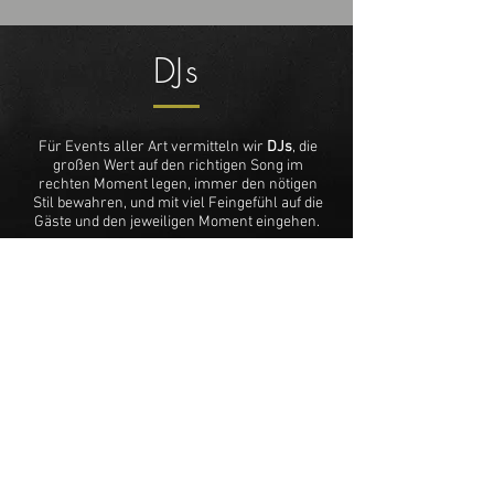
DJs
Für Events aller Art vermitteln wir
DJs
, die
großen Wert auf den richtigen Song im
rechten Moment legen, immer den nötigen
Stil bewahren, und mit viel Feingefühl auf die
Gäste und den jeweiligen Moment eingehen.
Ob Firmenfeier, Großveranstaltung,
Hochzeit, Geburtstag oder anspruchsvolle
Lounge - unsere DJs arbeiten mit einem
breit gefächerten Repertoire und stellen sich
individuell auf Ihre Wünsche ein.