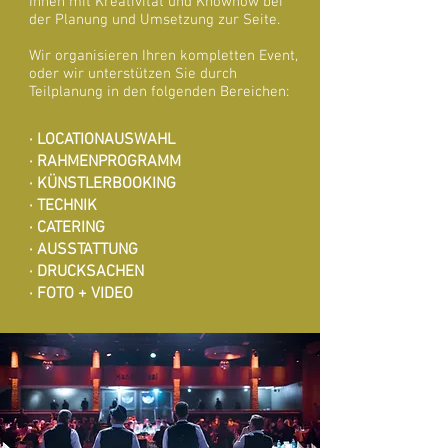
Ihnen mit Kreativität und Knowhow bei
der Planung und Umsetzung zur Seite.
Wir organisieren Ihren kompletten Event,
oder wir unterstützen Sie durch
Teilplanung in den folgenden Bereichen:
· LOCATIONAUSWAHL
· RAHMENPROGRAMM
· KÜNSTLERBOOKING
· TECHNIK
· CATERING
· AUSSTATTUNG
· DRUCKSACHEN
· FOTO + VIDEO